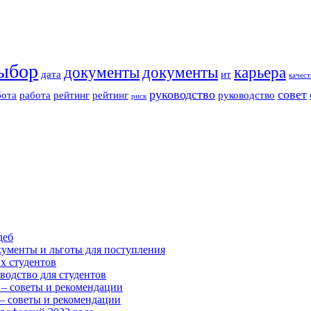
ыбор
документы
документы
карьера
дата
ит
качест
руководство
совет
бота
работа
рейтинг
рейтинг
руководство
риск
деб
ументы и льготы для поступления
х студентов
водство для студентов
 – советы и рекомендации
 – советы и рекомендации