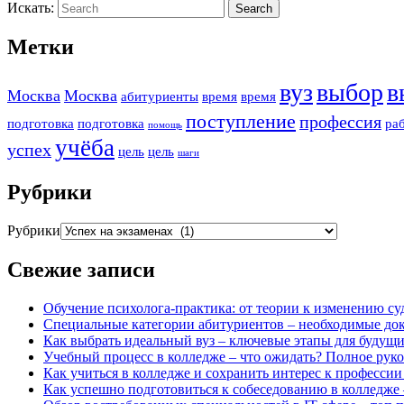
Искать:
Search
Метки
вуз
выбор
в
Москва
Москва
абитуриенты
время
время
поступление
профессия
подготовка
подготовка
ра
помощь
учёба
успех
цель
цель
шаги
Рубрики
Рубрики
Свежие записи
Обучение психолога-практика: от теории к изменению су
Специальные категории абитуриентов – необходимые док
Как выбрать идеальный вуз – ключевые этапы для будущи
Учебный процесс в колледже – что ожидать? Полное руко
Как учиться в колледже и сохранить интерес к профессии
Как успешно подготовиться к собеседованию в колледже