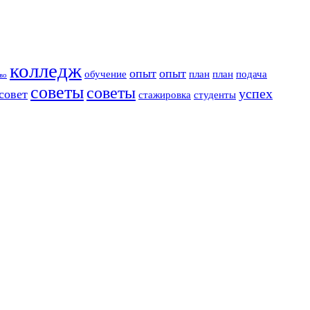
колледж
опыт
опыт
обучение
план
план
подача
во
советы
советы
успех
совет
стажировка
студенты