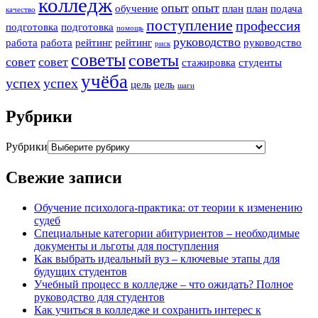
колледж
опыт
опыт
обучение
план
план
подача
качество
поступление
профессия
подготовка
подготовка
помощь
руководство
работа
работа
рейтинг
рейтинг
руководство
риск
советы
советы
совет
совет
стажировка
студенты
учёба
успех
успех
цель
цель
шаги
Рубрики
Рубрики
Свежие записи
Обучение психолога-практика: от теории к изменению
судеб
Специальные категории абитуриентов – необходимые
документы и льготы для поступления
Как выбрать идеальный вуз – ключевые этапы для
будущих студентов
Учебный процесс в колледже – что ожидать? Полное
руководство для студентов
Как учиться в колледже и сохранить интерес к