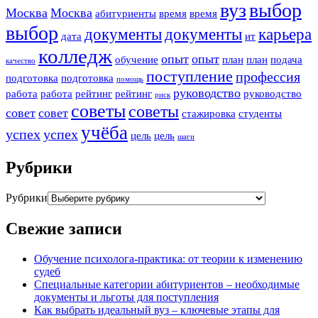
вуз
выбор
Москва
Москва
абитуриенты
время
время
выбор
документы
документы
карьера
дата
ит
колледж
опыт
опыт
обучение
план
план
подача
качество
поступление
профессия
подготовка
подготовка
помощь
руководство
работа
работа
рейтинг
рейтинг
руководство
риск
советы
советы
совет
совет
стажировка
студенты
учёба
успех
успех
цель
цель
шаги
Рубрики
Рубрики
Свежие записи
Обучение психолога-практика: от теории к изменению
судеб
Специальные категории абитуриентов – необходимые
документы и льготы для поступления
Как выбрать идеальный вуз – ключевые этапы для