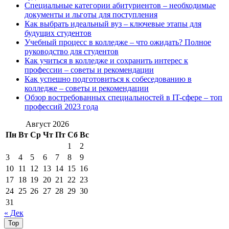
Специальные категории абитуриентов – необходимые
документы и льготы для поступления
Как выбрать идеальный вуз – ключевые этапы для
будущих студентов
Учебный процесс в колледже – что ожидать? Полное
руководство для студентов
Как учиться в колледже и сохранить интерес к
профессии – советы и рекомендации
Как успешно подготовиться к собеседованию в
колледже – советы и рекомендации
Обзор востребованных специальностей в IT-сфере – топ
профессий 2023 года
Август 2026
Пн
Вт
Ср
Чт
Пт
Сб
Вс
1
2
3
4
5
6
7
8
9
10
11
12
13
14
15
16
17
18
19
20
21
22
23
24
25
26
27
28
29
30
31
« Дек
Top