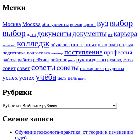
Метки
вуз
выбор
Москва
Москва
абитуриенты
время
время
выбор
документы
документы
карьера
дата
ит
колледж
опыт
опыт
обучение
план
план
подача
качество
поступление
профессия
подготовка
подготовка
помощь
руководство
работа
работа
рейтинг
рейтинг
руководство
риск
советы
советы
совет
совет
стажировка
студенты
учёба
успех
успех
цель
цель
шаги
Рубрики
Рубрики
Свежие записи
Обучение психолога-практика: от теории к изменению
судеб