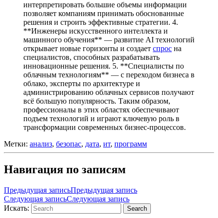
интерпретировать большие объемы информации
позволяет компаниям принимать обоснованные
решения и строить эффективные стратегии. 4.
**Инженеры искусственного интеллекта и
машинного обучения** — развитие AI технологий
открывает новые горизонты и создает
спрос
на
специалистов, способных разрабатывать
инновационные решения. 5. **Специалисты по
облачным технологиям** — с переходом бизнеса в
облако, эксперты по архитектуре и
администрированию облачных сервисов получают
всё большую популярность. Таким образом,
профессионалы в этих областях обеспечивают
подъем технологий и играют ключевую роль в
трансформации современных бизнес-процессов.
Метки:
анализ
,
безопас
,
дата
,
ит
,
программ
Навигация по записям
Предыдущая запись
Предыдущая запись
Следующая запись
Следующая запись
Искать:
Search