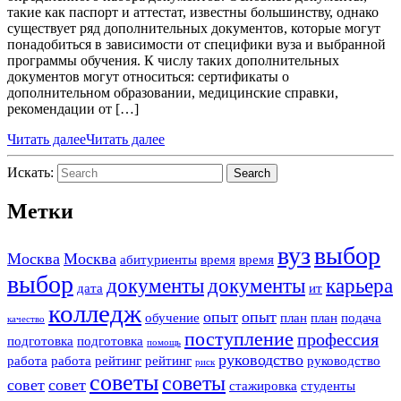
такие как паспорт и аттестат, известны большинству, однако
существует ряд дополнительных документов, которые могут
понадобиться в зависимости от специфики вуза и выбранной
программы обучения. К числу таких дополнительных
документов могут относиться: сертификаты о
дополнительном образовании, медицинские справки,
рекомендации от […]
Читать далее
Читать далее
Искать:
Search
Метки
вуз
выбор
Москва
Москва
абитуриенты
время
время
выбор
документы
документы
карьера
дата
ит
колледж
опыт
опыт
обучение
план
план
подача
качество
поступление
профессия
подготовка
подготовка
помощь
руководство
работа
работа
рейтинг
рейтинг
руководство
риск
советы
советы
совет
совет
стажировка
студенты